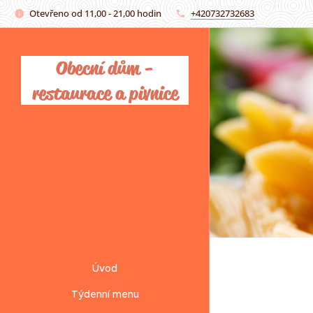
Otevřeno od 11,00 - 21,00 hodin
+420732732683
Obecní dům -
restaurace a pivnice
Úvod
Týdenní menu