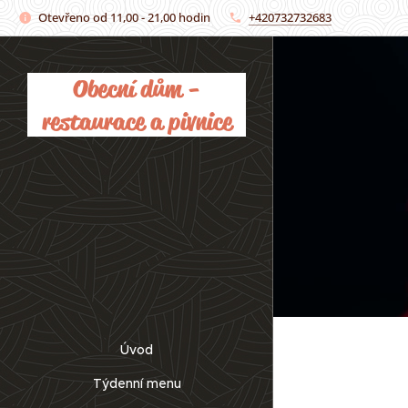
Otevřeno od 11,00 - 21,00 hodin
+420732732683
Obecní dům -
restaurace a pivnice
Úvod
Týdenní menu