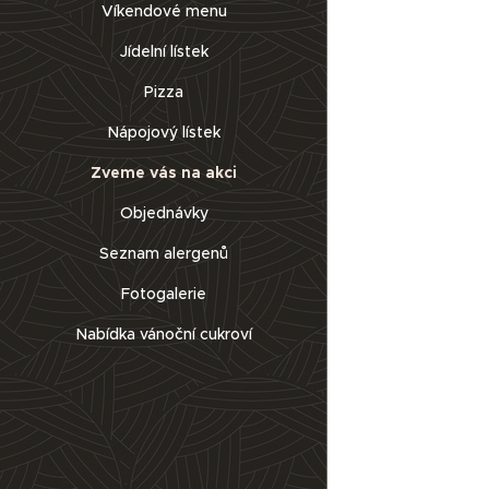
Víkendové menu
Jídelní lístek
Pizza
Nápojový lístek
Zveme vás na akci
Objednávky
Seznam alergenů
Fotogalerie
Nabídka vánoční cukroví